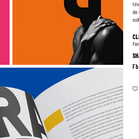
tin
de
sol
CL
Fe
SH
Fb