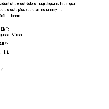
cidunt utla oreet dolore magi aliquam. Proin qual
 suis eresto pius sed diam nonummy nibh
licituin lorem.
IENT:
rgusson&Tosh
ARE:
.
Li.
0