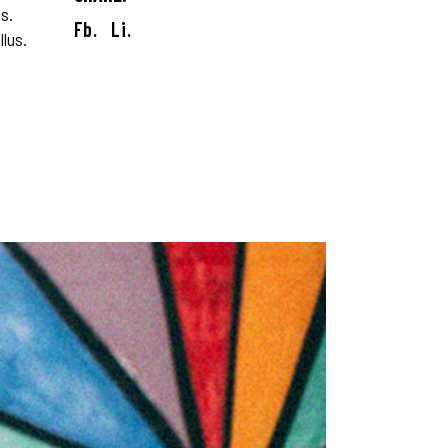
s.
Fb.
Li.
llus.