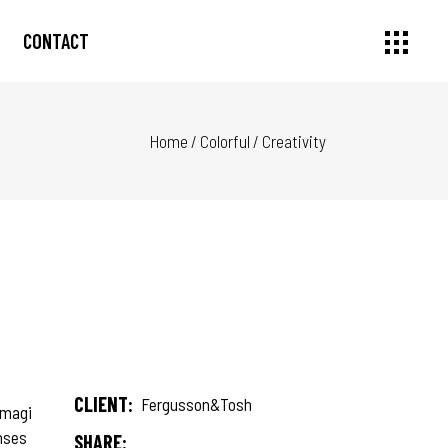
CONTACT
Home
/
Colorful
/
Creativity
CLIENT:
Fergusson&Tosh
 magi
onses
SHARE: