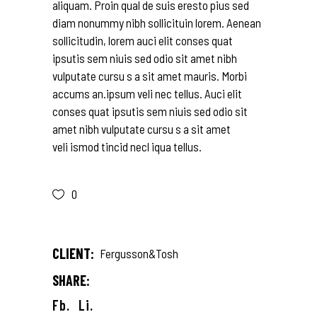
aliquam. Proin qual de suis eresto pius sed
diam nonummy nibh sollicituin lorem. Aenean
sollicitudin, lorem auci elit conses quat
ipsutis sem niuis sed odio sit amet nibh
vulputate cursu s a sit amet mauris. Morbi
accums an.ipsum veli nec tellus. Auci elit
conses quat ipsutis sem niuis sed odio sit
amet nibh vulputate cursu s a sit amet
veli ismod tincid necl iqua tellus.
0
CLIENT:
Fergusson&Tosh
SHARE:
Fb.
Li.