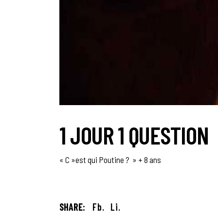
1 JOUR 1 QUESTION
« C »est qui Poutine ? » + 8 ans
SHARE:
Fb.
Li.